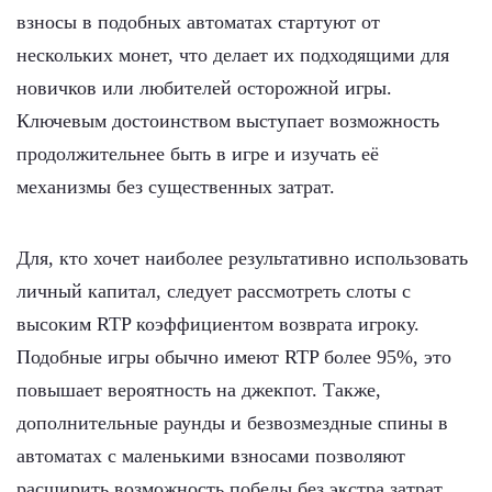
взносы в подобных автоматах стартуют от
нескольких монет, что делает их подходящими для
новичков или любителей осторожной игры.
Ключевым достоинством выступает возможность
продолжительнее быть в игре и изучать её
механизмы без существенных затрат.
Для, кто хочет наиболее результативно использовать
личный капитал, следует рассмотреть слоты с
высоким RTP коэффициентом возврата игроку.
Подобные игры обычно имеют RTP более 95%, это
повышает вероятность на джекпот. Также,
дополнительные раунды и безвозмездные спины в
автоматах с маленькими взносами позволяют
расширить возможность победы без экстра затрат.