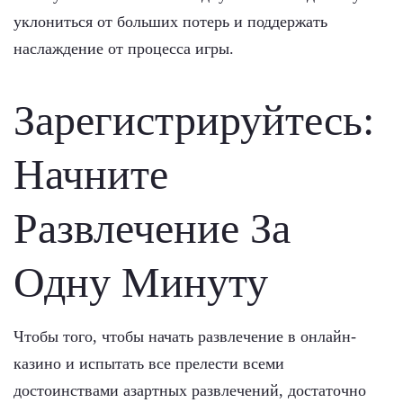
уклониться от больших потерь и поддержать
наслаждение от процесса игры.
Зарегистрируйтесь:
Начните
Развлечение За
Одну Минуту
Чтобы того, чтобы начать развлечение в онлайн-
казино и испытать все прелести всеми
достоинствами азартных развлечений, достаточно