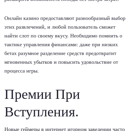
Онлайн казино предоставляют разнообразный выбор
этих развлечений, и любой пользователь сможет
найти слот по своему вкусу. Необходимо помнить о
тактике управления финансами: даже при низких
бетах разумное разделение средств предотвратит
мгновенных убытков и повысить удовольствие от
процесса игры.
Премии При
Вступления.
Новые геймеры в интернет игорном заведении часто