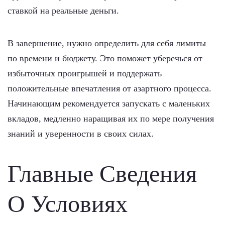
ставкой на реальные деньги.
В завершение, нужно определить для себя лимиты
по времени и бюджету. Это поможет уберечься от
избыточных проигрышей и поддержать
положительные впечатления от азартного процесса.
Начинающим рекомендуется запускать с маленьких
вкладов, медленно наращивая их по мере получения
знаний и уверенности в своих силах.
Главные Сведения
О Условиях