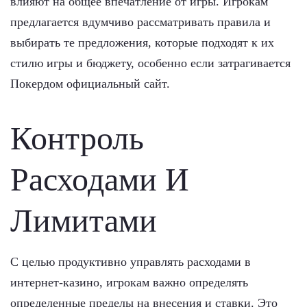
влияют на общее впечатление от игры. Игрокам
предлагается вдумчиво рассматривать правила и
выбирать те предложения, которые подходят к их
стилю игры и бюджету, особенно если затрагивается
Покердом официальный сайт.
Контроль
Расходами И
Лимитами
С целью продуктивно управлять расходами в
интернет-казино, игрокам важно определять
определенные пределы на внесения и ставки. Это