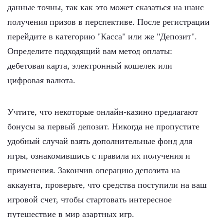
данные точны, так как это может сказаться на шанс
получения призов в перспективе. После регистрации
перейдите в категорию "Касса" или же "Депозит".
Определите подходящий вам метод оплаты:
дебетовая карта, электронный кошелек или
цифровая валюта.
Учтите, что некоторые онлайн-казино предлагают
бонусы за первый депозит. Никогда не пропустите
удобный случай взять дополнительные фонд для
игры, ознакомившись с правила их получения и
применения. Закончив операцию депозита на
аккаунта, проверьте, что средства поступили на ваш
игровой счет, чтобы стартовать интересное
путешествие в мир азартных игр.