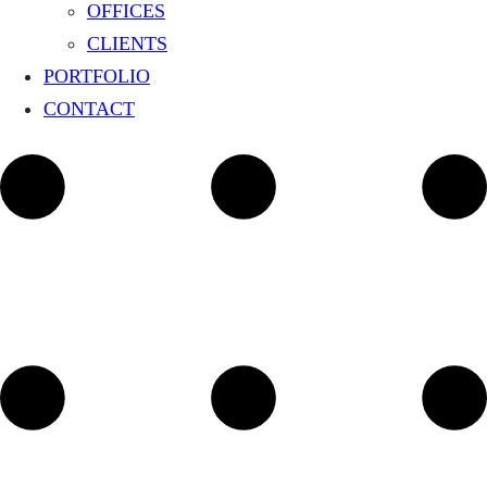
OFFICES
CLIENTS
PORTFOLIO
CONTACT