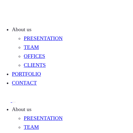
About us
PRESENTATION
TEAM
OFFICES
CLIENTS
PORTFOLIO
CONTACT
About us
PRESENTATION
TEAM