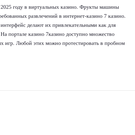
 2025 году в виртуальных казино. Фрукты машины
ребованных развлечений в интернет-казино 7 казино.
интерфейс делают их привлекательными как для
. На портале казино 7казино доступно множество
х игр. Любой этих можно протестировать в пробном
ВЫЕ АВТОМАТЫ В 2025 ГОДУ В ВИРТУАЛЬНЫХ КАЗИНО.