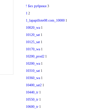
! Без рубрики
3
1
2
1_lapapillote08.com_10000
1
10020_wa
1
10120_sat
1
10125_sat
1
10170_wa
1
10200_prod2
1
10200_wa
1
10310_sat
1
10360_wa
1
10400_sat2
1
10440_tr
1
10550_tr
1
10600_tr
1