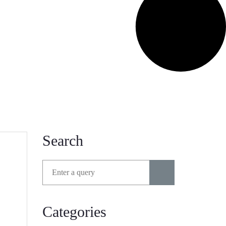
Search
Search for:
Categories