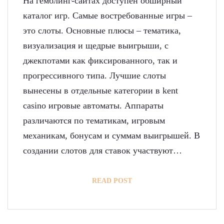
На гемблинг-сайтах доступен обширный
каталог игр. Самые востребованные игры –
это слоты. Основные плюсы – тематика,
визуализация и щедрые выигрыши, с
джекпотами как фиксированного, так и
прогрессивного типа. Лучшие слоты
вынесены в отдельные категории в kent
casino игровые автоматы. Аппараты
различаются по тематикам, игровым
механикам, бонусам и суммам выигрышей. В
создании слотов для ставок участвуют…
ПОПУЛЯРНЫЕ ИГРЫ В О
READ POST