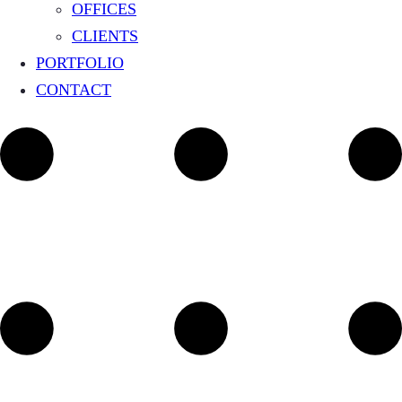
OFFICES
CLIENTS
PORTFOLIO
CONTACT