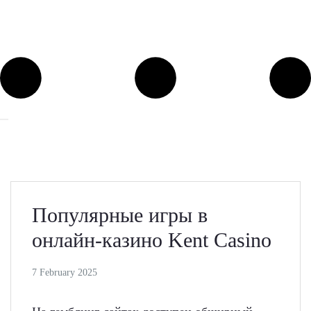
Популярные игры в
онлайн-казино Kent Casino
7 February 2025