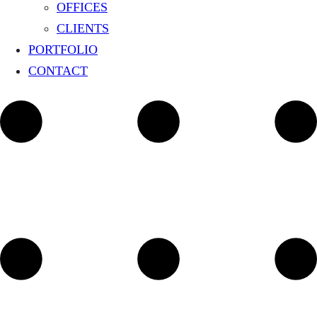
OFFICES
CLIENTS
PORTFOLIO
CONTACT