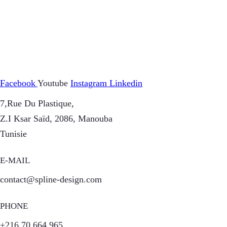
Facebook
Youtube
Instagram
Linkedin
7,Rue Du Plastique,
Z.I Ksar Saïd, 2086, Manouba
Tunisie
E-MAIL
contact@spline-design.com
PHONE
+216 70 664 965