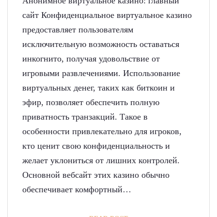
Анонимное виртуальное казино: главный
сайт Конфиденциальное виртуальное казино
предоставляет пользователям
исключительную возможность оставаться
инкогнито, получая удовольствие от
игровыми развлечениями. Использование
виртуальных денег, таких как биткоин и
эфир, позволяет обеспечить полную
приватность транзакций. Такое в
особенности привлекательно для игроков,
кто ценит свою конфиденциальность и
желает уклониться от лишних контролей.
Основной вебсайт этих казино обычно
обеспечивает комфортный…