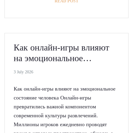
ЧТО ИМЕННО ТАКОЕ ЦИ
READ POST
Как онлайн-игры влияют
на эмоциональное
состояние человека
3 July 2026
Как онлайн-игры влияют на эмоциональное
состояние человека Онлайн-игры
превратились важной компонентом
современной культуры развлечений.
Миллионы игроков ежедневно проводят