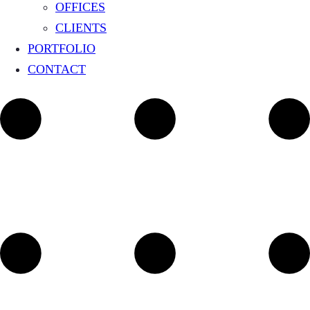
OFFICES
CLIENTS
PORTFOLIO
CONTACT