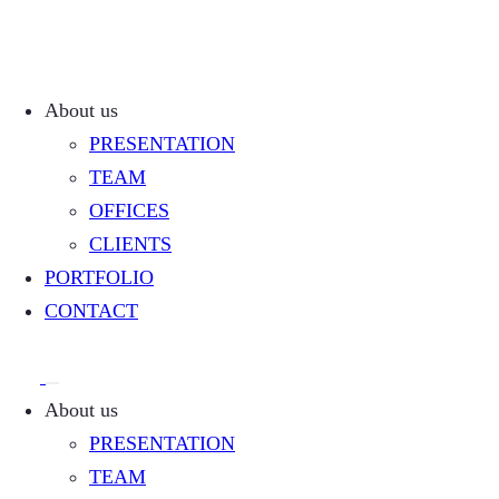
About us
PRESENTATION
TEAM
OFFICES
CLIENTS
PORTFOLIO
CONTACT
About us
PRESENTATION
TEAM