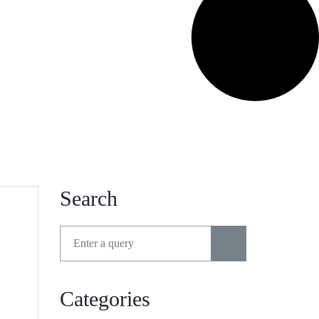
Search
Search for:
Categories