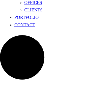
OFFICES
CLIENTS
PORTFOLIO
CONTACT