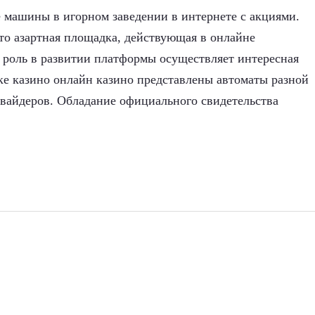
 машины в игорном заведении в интернете с акциями.
то азартная площадка, действующая в онлайне
 роль в развитии платформы осуществляет интересная
ке казино онлайн казино представлены автоматы разной
вайдеров. Обладание официального свидетельства
 ТОПОВЫЕ ИГРОВЫЕ МАШИНЫ В ИГОРНОМ ЗАВЕДЕНИИ В ИН