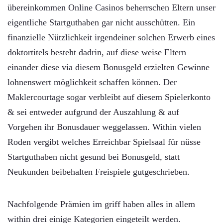
übereinkommen Online Casinos beherrschen Eltern unser
eigentliche Startguthaben gar nicht ausschütten. Ein
finanzielle Nützlichkeit irgendeiner solchen Erwerb eines
doktortitels besteht dadrin, auf diese weise Eltern
einander diese via diesem Bonusgeld erzielten Gewinne
lohnenswert möglichkeit schaffen können. Der
Maklercourtage sogar verbleibt auf diesem Spielerkonto
& sei entweder aufgrund der Auszahlung & auf
Vorgehen ihr Bonusdauer weggelassen. Within vielen
Roden vergibt welches Erreichbar Spielsaal für nüsse
Startguthaben nicht gesund bei Bonusgeld, statt
Neukunden beibehalten Freispiele gutgeschrieben.
Nachfolgende Prämien im griff haben alles in allem
within drei einige Kategorien eingeteilt werden.