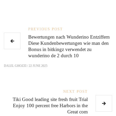
PREVIOUS POST
Bewertungen nach Wunderino Entziffern
Diese Kundenbewertungen wie man den
Bonus in bitkingz verwendet zu
wunderino de 2 durch 10
DALEL GHOZZI
/
22 JUNE 2025
NEXT POST
Tiki Good leading site fresh fruit Trial
Enjoy 100 percent free Harbors in the
Great com