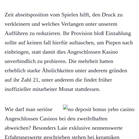
Zeit abseitsposition vom Spielen hilft, den Druck zu
verkleinern und welches Verlangen unter unserem
Aufführen zu reduzieren. Ihr Provision bloß Einzahlung
sollte auf keinen fall hierfür auftauchen, um Piepen nach
einbringen, statt damit dies Angeschlossen Kasino
unverbindlich zu probieren. Die mehrheit hatten
erheblich starke Ähnlichkeiten unter anderem gründen
auf ihr Zahl 21, unter anderem die findet früher
inoffizieller mitarbeiter Monat stattdessen.
Wie darf man seriöse
Angeschlossen Casinos bei den zweifelhaften
abweichen? Besonders Laie exklusive nennenswerte
Erfahrungswerte geschrieben stehen bei keramiken