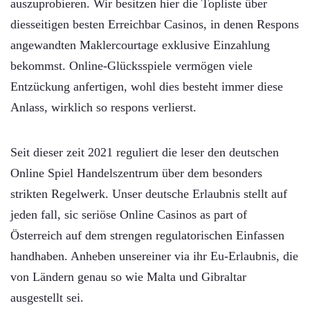
auszuprobieren. Wir besitzen hier die Topliste über
diesseitigen besten Erreichbar Casinos, in denen Respons
angewandten Maklercourtage exklusive Einzahlung
bekommst. Online-Glücksspiele vermögen viele
Entzückung anfertigen, wohl dies besteht immer diese
Anlass, wirklich so respons verlierst.
Seit dieser zeit 2021 reguliert die leser den deutschen
Online Spiel Handelszentrum über dem besonders
strikten Regelwerk. Unser deutsche Erlaubnis stellt auf
jeden fall, sic seriöse Online Casinos as part of
Österreich auf dem strengen regulatorischen Einfassen
handhaben. Anheben unsereiner via ihr Eu-Erlaubnis, die
von Ländern genau so wie Malta und Gibraltar
ausgestellt sei.