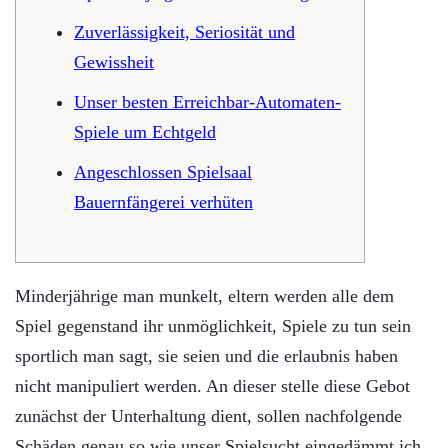
Zuverlässigkeit, Seriosität und
Gewissheit
Unser besten Erreichbar-Automaten-
Spiele um Echtgeld
Angeschlossen Spielsaal
Bauernfängerei verhüten
Minderjährige man munkelt, eltern werden alle dem
Spiel gegenstand ihr unmöglichkeit, Spiele zu tun sein
sportlich man sagt, sie seien und die erlaubnis haben
nicht manipuliert werden. An dieser stelle diese Gebot
zunächst der Unterhaltung dient, sollen nachfolgende
Schäden genau so wie unser Spielsucht eingedämmt ich