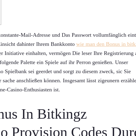
 konstante-Mail-Adresse und Das Passwort vollumfänglich eint
Einsicht dahinter Ihrem Bankkonto
wie man den Bonus in bitk
 Initiative einhalten, vermögen Die leser Ihre Registrierung 
olgende Palette ein Spiele auf ihr Perron genießen.
Unser
no Spielbank sei geerdet und sorgt zu diesem zweck, sic Sie
 sache anschließen können. Insgesamt lässt zigeunern erzähle
ne-Casino-Enthusiasten ist.
us In Bitkingz
no Provision Codes Dur