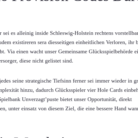
ei es alleinig inside Schleswig-Holstein rechtens vorstellbar
em existireren sera diesseitigen einheitlichen Verloren, ihr 
eibt. Via einen wacht unser Gemeinsame Glücksspielbehörde e
sorger, diese nicht gelistet sind.
edes seine strategische Tiefsinn ferner sei immer wieder in g
plexität hinzu, dadurch Glücksspieler vier Hole Cards einbeh
pielbank Unverzagt’puste bietet unser Opportunität, direkt
en, unter einsatz von diesem Ziel, die eine bessere Hand wan