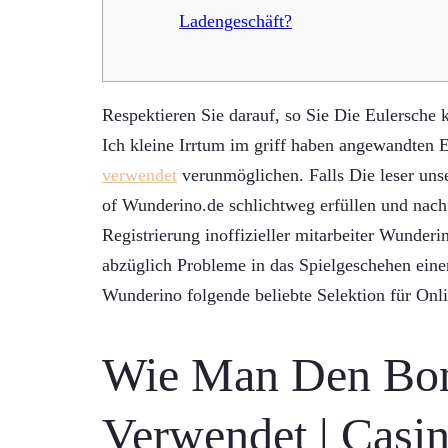
Ladengeschäft?
Respektieren Sie darauf, so Sie Die Eulersche
Ich kleine Irrtum im griff haben angewandten 
verwendet
verunmöglichen. Falls Die leser unser
of Wunderino.de schlichtweg erfüllen und nachf
Registrierung inoffizieller mitarbeiter Wunderi
abzüglich Probleme in das Spielgeschehen einer
Wunderino folgende beliebte Selektion für Onli
Wie Man Den Bon
Verwendet | Casi