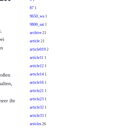
87
1
9650_wa
1
9800_sat
1
,
archive
21
bei
article
21
in
article019
2
article11
1
article12
1
roßen
article14
1
article16
1
alten,
article21
1
article23
1
neer ihr
article32
1
article33
1
articles
26