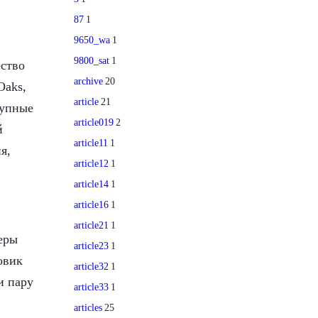
87
1
9650_wa
1
9800_sat
1
ество
archive
20
Oaks,
article
21
тупные
article019
2
й
article11
1
я,
article12
1
article14
1
article16
1
article21
1
еры
article23
1
овик
article32
1
и пару
article33
1
articles
25