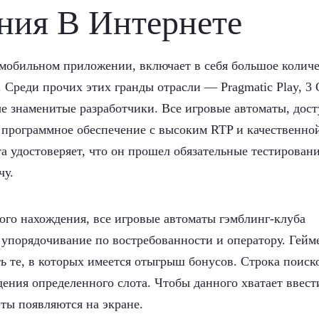
ния В Интернете
в мобильном приложении, включает в себя большое колич
 Среди прочих этих гранды отрасли — Pragmatic Play, 3 
ные знаменитые разработчики. Все игровые автоматы, дос
 программное обеспечение с высоким RTP и качественно
а удостоверяет, что он прошел обязательные тестировани
чу.
ого нахождения, все игровые автоматы гэмблинг-клуба
т упорядочивание по востребованности и оператору. Гейм
ь те, в которых имеется отыгрыш бонусов. Строка поиск
ния определенного слота. Чтобы данного хватает ввест
ты появляются на экране.