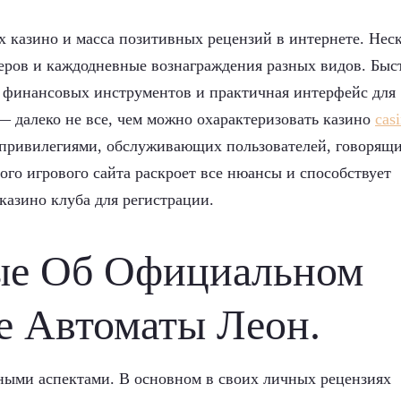
 казино и масса позитивных рецензий в интернете. Нес
еров и каждодневные вознаграждения разных видов. Быс
 финансовых инструментов и практичная интерфейс для
 далеко не все, чем можно охарактеризовать казино
cas
привилегиями, обслуживающих пользователей, говорящи
го игрового сайта раскроет все нюансы и способствует
казино клуба для регистрации.
ые Об Официальном
е Автоматы Леон.
зными аспектами. В основном в своих личных рецензиях