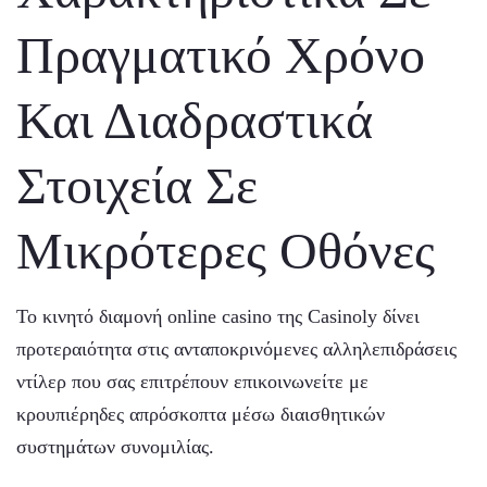
Πραγματικό Χρόνο
Και Διαδραστικά
Στοιχεία Σε
Μικρότερες Οθόνες
Το κινητό διαμονή online casino της Casinoly δίνει
προτεραιότητα στις ανταποκρινόμενες αλληλεπιδράσεις
ντίλερ που σας επιτρέπουν επικοινωνείτε με
κρουπιέρηδες απρόσκοπτα μέσω διαισθητικών
συστημάτων συνομιλίας.