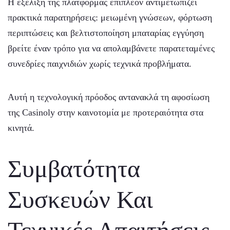
Η εξέλιξη της πλατφόρμας επιπλέον αντιμετωπίζει
πρακτικά παρατηρήσεις: μειωμένη γνώσεων, φόρτωση
περιπτώσεις και βελτιστοποίηση μπαταρίας εγγύηση
βρείτε έναν τρόπο για να απολαμβάνετε παρατεταμένες
συνεδρίες παιχνιδιών χωρίς τεχνικά προβλήματα.
Αυτή η τεχνολογική πρόοδος αντανακλά τη αφοσίωση
της Casinoly στην καινοτομία με προτεραιότητα στα
κινητά.
Συμβατότητα
Συσκευών Και