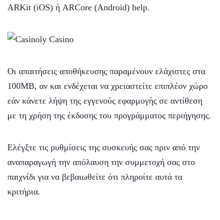
ARKit (iOS) ή ARCore (Android) help.
Οι απαιτήσεις αποθήκευσης παραμένουν ελάχιστες στα
100MB, αν και ενδέχεται να χρειαστείτε επιπλέον χώρο
εάν κάνετε λήψη της εγγενούς εφαρμογής σε αντίθεση
με τη χρήση της έκδοσης του προγράμματος περιήγησης.
Ελέγξτε τις ρυθμίσεις της συσκευής σας πριν από την
αναπαραγωγή την απόλαυση την συμμετοχή σας στο
παιχνίδι για να βεβαιωθείτε ότι πληροίτε αυτά τα
κριτήρια.