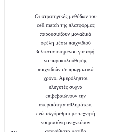
Οι στρατηγικές μεθόδων του
cell match της πλατφόρμας
παρουσιάζουν μοναδικά
οφέλη μέσω παιχνιδιού
βελτιστοποιημένου για αφή.
να παρακολούθησης
παιχνιδιών σε πραγματικό
χρόνο. Αμερόληπτοι
ελεγκτές συχνά
επιβεβαιώνουν την
ακεραιότητα αθλημάτων,
ενώ αλγόριθμοι με τεχνητή
νοημοσύνη ανιχνεύουν
ασυνήθιστα μοτίβα