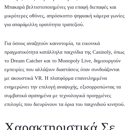
Μπακαρά βελτιστοποιημένες για επαφή διεπαφές και
μικρότερες οθόνες, απρόσκοπτο ψηφιακή κάμερα γωνίες
για απαράμιλλη ορατότητα τραπεζιού.
Για όσους αναζητούν καινοτομία, τα εικονικά
πραγματικότητα κατάλληλα παιχνίδια της Casinoly, όπως
το Dream Catcher και το Monopoly Live, δημιουργούν
εμπειρίες που αλλάζουν διαστάσεις όταν συνδυάζονται
με ακουστικά VR. Η πλατφόρμα επανειλημμένα
ενημερώνει την επιλογή αναψυχής, εξισορροπώντας τα
συμβατικά αγαπημένα με τεχνολογικά προηγμένες
επιλογές που διευρύνουν τα όρια του παιχνιδιού κινητού.
Χαρακτηριστικά Σε