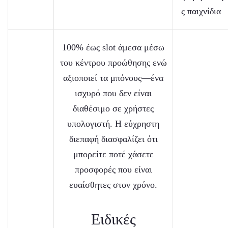
ς παιχνίδια
100% έως slot άμεσα μέσω
του κέντρου προώθησης ενώ
αξιοποιεί τα μπόνους—ένα
ισχυρό που δεν είναι
διαθέσιμο σε χρήστες
υπολογιστή. Η εύχρηστη
διεπαφή διασφαλίζει ότι
μπορείτε ποτέ χάσετε
προσφορές που είναι
ευαίσθητες στον χρόνο.
Ειδικές