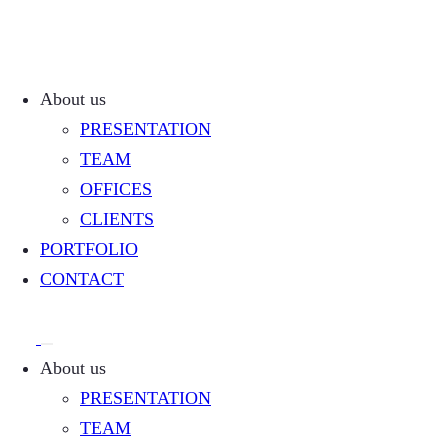
About us
PRESENTATION
TEAM
OFFICES
CLIENTS
PORTFOLIO
CONTACT
About us
PRESENTATION
TEAM