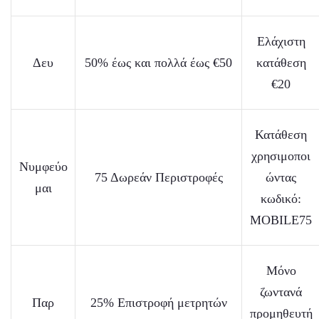
Ελάχιστη
Δευ
50% έως και πολλά έως €50
κατάθεση
€20
Κατάθεση
χρησιμοποι
Νυμφεύο
75 Δωρεάν Περιστροφές
ώντας
μαι
κωδικό:
MOBILE75
Μόνο
ζωντανά
Παρ
25% Επιστροφή μετρητών
προμηθευτή