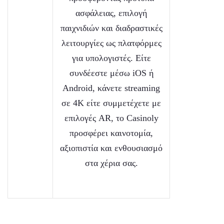
ασφάλειας, επιλογή
παιχνιδιών και διαδραστικές
λειτουργίες ως πλατφόρμες
για υπολογιστές. Είτε
συνδέεστε μέσω iOS ή
Android, κάνετε streaming
σε 4K είτε συμμετέχετε με
επιλογές AR, το Casinoly
προσφέρει καινοτομία,
αξιοπιστία και ενθουσιασμό
στα χέρια σας.