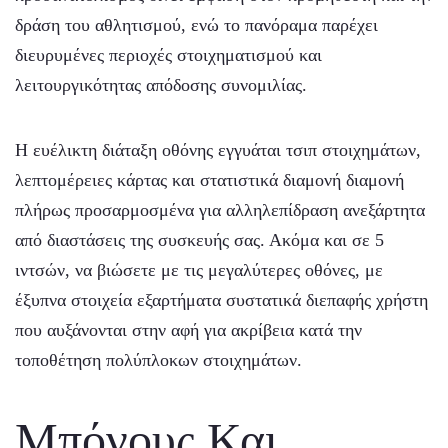
δράση του αθλητισμού, ενώ το πανόραμα παρέχει
διευρυμένες περιοχές στοιχηματισμού και
λειτουργικότητας απόδοσης συνομιλίας.
Η ευέλικτη διάταξη οθόνης εγγυάται τσιπ στοιχημάτων,
λεπτομέρειες κάρτας και στατιστικά διαμονή διαμονή
πλήρως προσαρμοσμένα για αλληλεπίδραση ανεξάρτητα
από διαστάσεις της συσκευής σας. Ακόμα και σε 5
ιντσών, να βιώσετε με τις μεγαλύτερες οθόνες, με
έξυπνα στοιχεία εξαρτήματα συστατικά διεπαφής χρήστη
που αυξάνονται στην αφή για ακρίβεια κατά την
τοποθέτηση πολύπλοκων στοιχημάτων.
Μπόνους Και