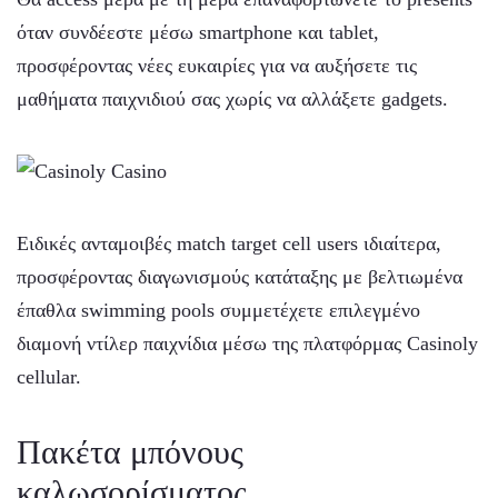
όταν συνδέεστε μέσω smartphone και tablet,
προσφέροντας νέες ευκαιρίες για να αυξήσετε τις
μαθήματα παιχνιδιού σας χωρίς να αλλάξετε gadgets.
Ειδικές ανταμοιβές match target cell users ιδιαίτερα,
προσφέροντας διαγωνισμούς κατάταξης με βελτιωμένα
έπαθλα swimming pools συμμετέχετε επιλεγμένο
διαμονή ντίλερ παιχνίδια μέσω της πλατφόρμας Casinoly
cellular.
Πακέτα μπόνους
καλωσορίσματος