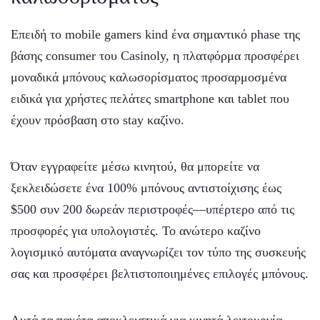
Επειδή το mobile gamers kind ένα σημαντικό phase της
βάσης consumer του Casinoly, η πλατφόρμα προσφέρει
μοναδικά μπόνους καλωσορίσματος προσαρμοσμένα
ειδικά για χρήστες πελάτες smartphone και tablet που
έχουν πρόσβαση στο stay καζίνο.
Όταν εγγραφείτε μέσω κινητού, θα μπορείτε να
ξεκλειδώσετε ένα 100% μπόνους αντιστοίχισης έως
$500 συν 200 δωρεάν περιστροφές—υπέρτερο από τις
προσφορές για υπολογιστές. Το ανώτερο καζίνο
λογισμικό αυτόματα αναγνωρίζει τον τύπο της συσκευής
σας και προσφέρει βελτιστοποιημένες επιλογές μπόνους.