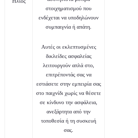
Ήλιος
στοιχηματισμού που
ενδέχεται να υποδηλώνουν
συμπαιγνία ή απάτη.
Αυτές οι εκλεπτυσμένες
δικλείδες ασφαλείας
λειτουργούν απλά στο,
επιτρέποντάς σας να
εστιάσετε στην εμπειρία σας
στο παιχνίδι χωρίς να θέσετε
σε κίνδυνο την ασφάλεια,
ανεξάρτητα από την
τοποθεσία ή τη συσκευή
σας.