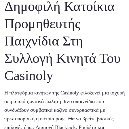
Δημοφιλή Κατοίκια
Προμηθευτής
Παιχνίδια Στη
Συλλογή Κινητά Του
Casinoly
Η πλατφόρμα κινητών της Casinoly φιλοξενεί μια ισχυρή
σειρά από ζωντανά πωλητή βιντεοπαιχνίδια που
συνδυάζουν συμβατικά καζίνο συναρπαστικά με
πρωτοποριακή εμπειρία ροής. Θα να βρείτε βασικές
επιλογές όπως Διαμονή Blackjack, Ρουλέτα και