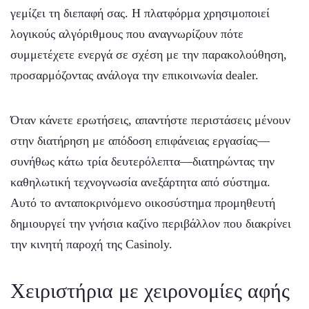
γεμίζει τη διεπαφή σας. Η πλατφόρμα χρησιμοποιεί
λογικούς αλγόριθμους που αναγνωρίζουν πότε
συμμετέχετε ενεργά σε σχέση με την παρακολούθηση,
προσαρμόζοντας ανάλογα την επικοινωνία dealer.
Όταν κάνετε ερωτήσεις, απαντήστε περιστάσεις μένουν
στην διατήρηση με απόδοση επιφάνειας εργασίας—
συνήθως κάτω τρία δευτερόλεπτα—διατηρώντας την
καθηλωτική τεχνογνωσία ανεξάρτητα από σύστημα.
Αυτό το ανταποκρινόμενο οικοσύστημα προμηθευτή
δημιουργεί την γνήσια καζίνο περιβάλλον που διακρίνει
την κινητή παροχή της Casinoly.
Χειριστήρια με χειρονομίες αφής