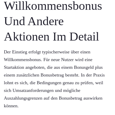
Willkommensbonus
Und Andere
Aktionen Im Detail
Der Einstieg erfolgt typischerweise über einen
Willkommensbonus. Für neue Nutzer wird eine
Startaktion angeboten, die aus einem Bonusgeld plus
einem zusätzlichen Bonusbetrag besteht. In der Praxis
lohnt es sich, die Bedingungen genau zu prüfen, weil
sich Umsatzanforderungen und mögliche
Auszahlungsgrenzen auf den Bonusbetrag auswirken
können.