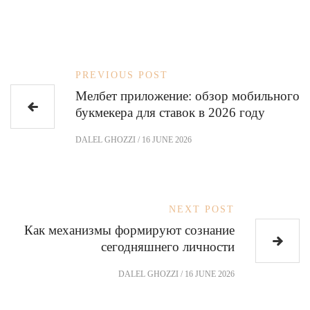
PREVIOUS POST
Мелбет приложение: обзор мобильного
букмекера для ставок в 2026 году
DALEL GHOZZI
/
16 JUNE 2026
NEXT POST
Как механизмы формируют сознание
сегодняшнего личности
DALEL GHOZZI
/
16 JUNE 2026