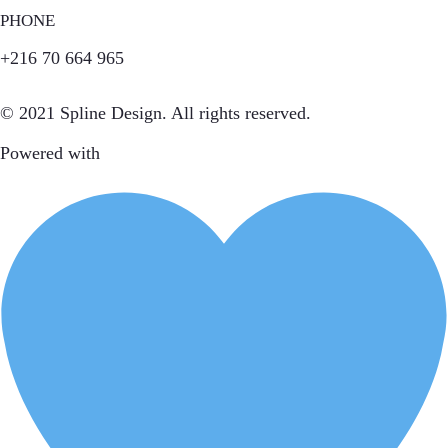
PHONE
+216 70 664 965
© 2021 Spline Design. All rights reserved.
Powered with