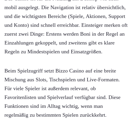
mobil ausgelegt. Die Navigation ist relativ übersichtlich,
und die wichtigsten Bereiche (Spiele, Aktionen, Support
und Konto) sind schnell erreichbar. Einsteiger merken oft
zuerst zwei Dinge: Erstens werden Boni in der Regel an
Einzahlungen gekoppelt, und zweitens gibt es klare
Regeln zu Mindestspielen und Einsatzgrößen.
Beim Spielzugriff setzt Bizzo Casino auf eine breite
Mischung aus Slots, Tischspielen und Live-Formaten.
Für viele Spieler ist außerdem relevant, ob
Favoritenlisten und Spielverlauf verfügbar sind. Diese
Funktionen sind im Alltag wichtig, wenn man
regelmäßig zu bestimmten Spielen zurückkehrt.