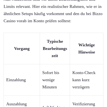
Limits relevant. Hier ein realistischer Rahmen, wie er in
ähnlichen Setups häufig vorkommt und den du bei Bizzo
Casino vorab im Konto prüfen solltest:
Typische
Wichtige
Vorgang
Bearbeitungs
Hinweise
zeit
Sofort bis
Konto-Check
Einzahlung
wenige
kann kurz
Minuten
verzögern
Auszahlung
Verifizierung