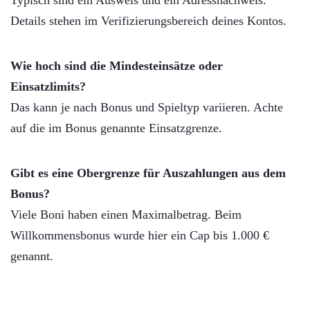
Typisch sind ein Ausweis und ein Adressnachweis.
Details stehen im Verifizierungsbereich deines Kontos.
Wie hoch sind die Mindesteinsätze oder
Einsatzlimits?
Das kann je nach Bonus und Spieltyp variieren. Achte
auf die im Bonus genannte Einsatzgrenze.
Gibt es eine Obergrenze für Auszahlungen aus dem
Bonus?
Viele Boni haben einen Maximalbetrag. Beim
Willkommensbonus wurde hier ein Cap bis 1.000 €
genannt.