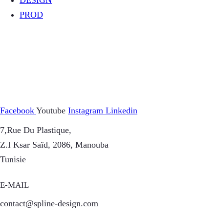
DESIGN
PROD
Facebook
Youtube
Instagram
Linkedin
7,Rue Du Plastique,
Z.I Ksar Saïd, 2086, Manouba
Tunisie
E-MAIL
contact@spline-design.com