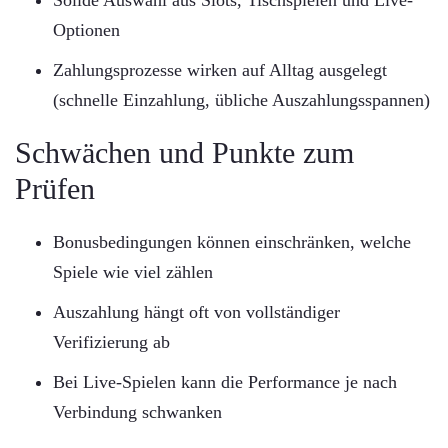
Solide Auswahl aus Slots, Tischspielen und Live-
Optionen
Zahlungsprozesse wirken auf Alltag ausgelegt
(schnelle Einzahlung, übliche Auszahlungsspannen)
Schwächen und Punkte zum
Prüfen
Bonusbedingungen können einschränken, welche
Spiele wie viel zählen
Auszahlung hängt oft von vollständiger
Verifizierung ab
Bei Live-Spielen kann die Performance je nach
Verbindung schwanken