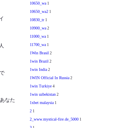
10650_wa
1
10650_wa2
1
イ
10830_tr
1
10900_wa
2
11000_wa
1
11700_wa
1
人
1Win Brasil
2
1win Brazil
2
1win India
2
”で
1WIN Official In Russia
2
1win Turkiye
4
1win uzbekistan
2
”あなた
1xbet malaysia
1
2
1
2_www.mystical-fire.de_5000
1
3
1