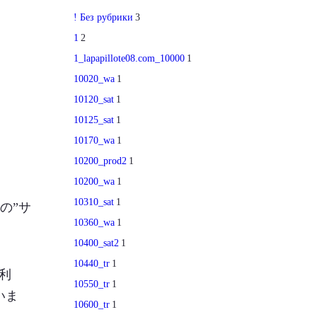
! Без рубрики
3
1
2
1_lapapillote08.com_10000
1
10020_wa
1
10120_sat
1
10125_sat
1
10170_wa
1
10200_prod2
1
10200_wa
1
10310_sat
1
の”サ
10360_wa
1
10400_sat2
1
10440_tr
1
利
10550_tr
1
いま
10600_tr
1