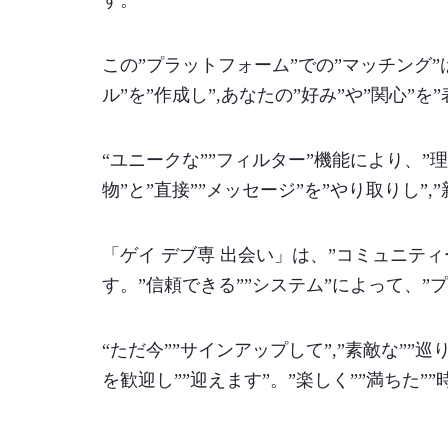
す。
この”プラットフォーム”での”マッチング”
ル”を”作成し”,あなたの”好み”や”関心”を
“ユニークな””フィルター”機能により、”
物”と”直接””メッセージ”を”やり取りし”,
「ゲイ デブ専 出会い」は、”コミュニティー
す。”信頼できる””システム”によって、”
“ただ今””サインアップして”,”素敵な””
を歓迎し””迎えます”。”楽しく””満ちた”