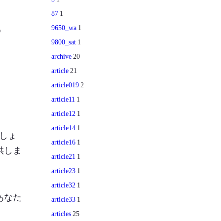
87
1
パ
9650_wa
1
9800_sat
1
archive
20
article
21
article019
2
article11
1
article12
1
article14
1
しょ
article16
1
供しま
article21
1
article23
1
article32
1
あなた
article33
1
articles
25